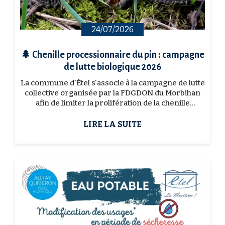
24/07/2026
🌲 Chenille processionnaire du pin : campagne
de lutte biologique 2026
La commune d'Étel s'associe à la campagne de lutte
collective organisée par la FDGDON du Morbihan
afin de limiter la prolifération de la chenille
processionnaire du pin.⚠️ Cette chenille
représente...
LIRE LA SUITE