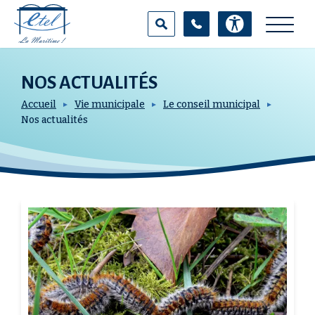
Aller
Panneau de gestion des cookies
au
contenu
principal
NOS ACTUALITÉS
100
%
Accueil
Vie municipale
Le conseil municipal
Nos actualités
RECHERCHER SUR LE SITE