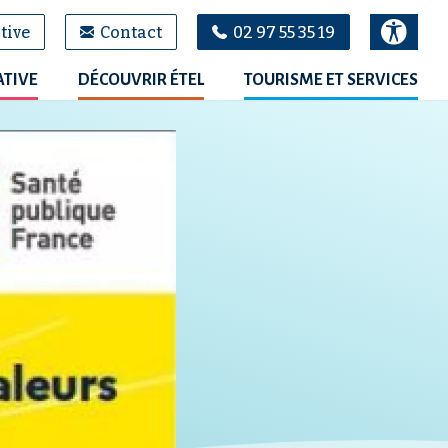
tive
Contact
02 97 55 35 19
ATIVE
DÉCOUVRIR ÉTEL
TOURISME ET SERVICES
100
%