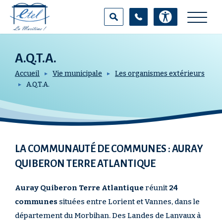
Aller
Panneau de gestion des cookies
au
contenu
principal
A.Q.T.A.
100
%
Accueil
Vie municipale
Les organismes extérieurs
A.Q.T.A.
RECHERCHER SUR LE SITE
LA COMMUNAUTÉ DE COMMUNES : AURAY
QUIBERON TERRE ATLANTIQUE
Auray Quiberon Terre Atlantique
réunit
24
communes
situées entre Lorient et Vannes, dans le
département du Morbihan. Des Landes de Lanvaux à