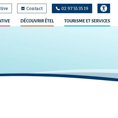
tive
Contact
02 97 55 35 19
ATIVE
DÉCOUVRIR ÉTEL
TOURISME ET SERVICES
100
%