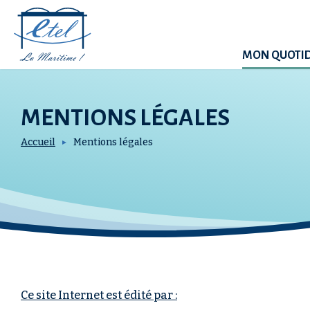
Aller
Panneau de gestion des cookies
au
contenu
principal
MON QUOTI
MENTIONS LÉGALES
Accueil
Mentions légales
RECHERCHER SUR LE SITE
Ce site Internet est édité par :