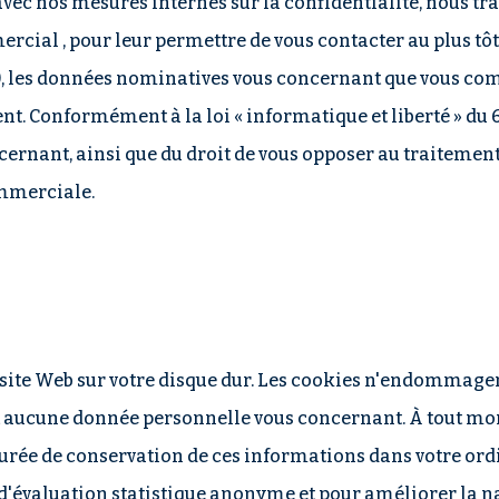
 avec nos mesures internes sur la confidentialité, nous 
ial , pour leur permettre de vous contacter au plus tôt
978), les données nominatives vous concernant que vous com
 Conformément à la loi « informatique et liberté » du 6 j
cernant, ainsi que du droit de vous opposer au traitement
ommerciale.
un site Web sur votre disque dur. Les cookies n'endommag
nt aucune donnée personnelle vous concernant. À tout mom
urée de conservation de ces informations dans votre ordin
'évaluation statistique anonyme et pour améliorer la nav