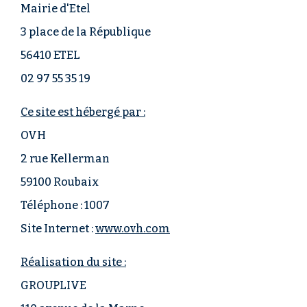
Mairie d'Etel
3 place de la République
56410 ETEL
02 97 55 35 19
Ce site est hébergé par :
OVH
2 rue Kellerman
59100 Roubaix
Téléphone : 1007
Site Internet :
www.ovh.com
Réalisation du site :
GROUPLIVE