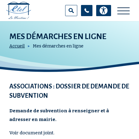
Aller
Panneau de gestion des cookies
au
contenu
principal
MES DÉMARCHES EN LIGNE
100
%
Accueil
Mes démarches en ligne
RECHERCHER SUR LE SITE
ASSOCIATIONS : DOSSIER DE DEMANDE DE
SUBVENTION
Demande de subvention à renseigner et à
adresser en mairie.
Voir document joint.