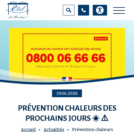
Aller
Panneau de gestion des cookies
au
contenu
principal
100
%
RECHERCHER SUR LE SITE
19.06.2026
PRÉVENTION CHALEURS DES
PROCHAINS JOURS ☀️ ⚠️
Accueil
Actualités
Prévention chaleurs