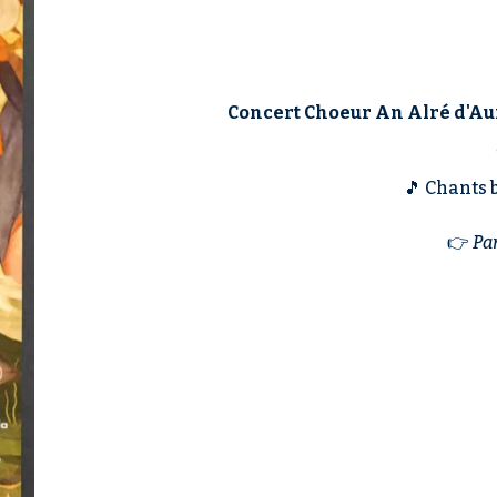
Concert Choeur An Alré d'Au
🎵 Chants 
👉
Par