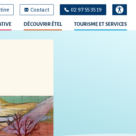
tive
Contact
02 97 55 35 19
ATIVE
DÉCOUVRIR ÉTEL
TOURISME ET SERVICES
100
%