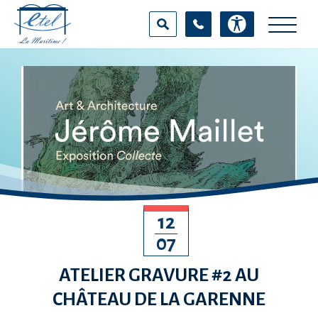
Aller
Panneau de gestion des cookies
au
contenu
principal
100
%
RECHERCHER SUR LE SITE
12
07
ATELIER GRAVURE #2 AU
CHÂTEAU DE LA GARENNE