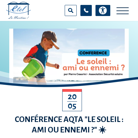
Aller
Panneau de gestion des cookies
au
contenu
principal
100
%
RECHERCHER SUR LE SITE
20
05
CONFÉRENCE AQTA "LE SOLEIL :
AMI OU ENNEMI ?" ☀️