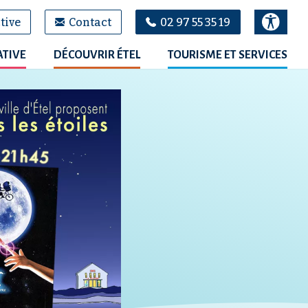
tive
Contact
02 97 55 35 19
ATIVE
DÉCOUVRIR ÉTEL
TOURISME ET SERVICES
100
%