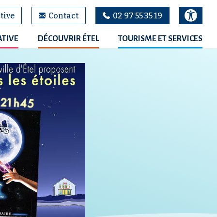
tive
Contact
02 97 55 35 19
ATIVE
DÉCOUVRIR ÉTEL
TOURISME ET SERVICES
100
%